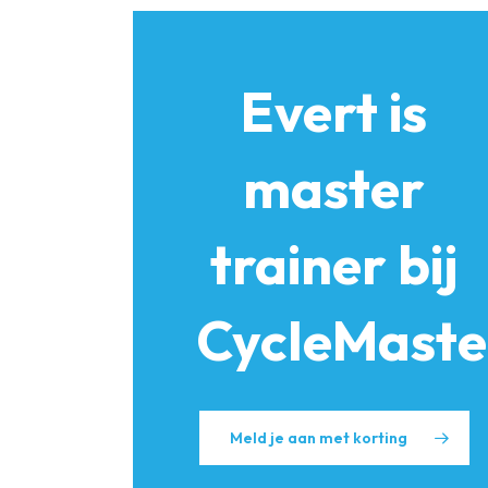
Evert is
master
trainer bij
CycleMaste
Meld je aan met korting