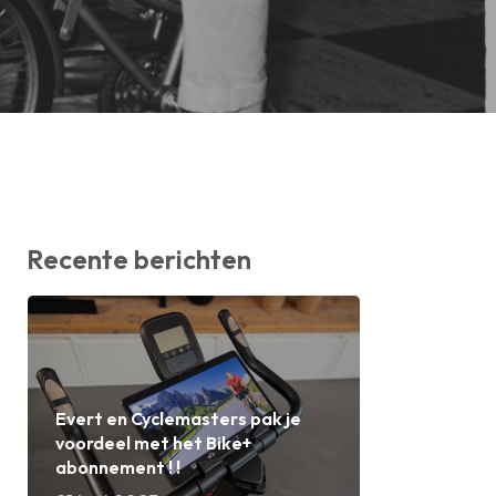
Recente berichten
Evert en Cyclemasters pak je
voordeel met het Bike+
abonnement ! !