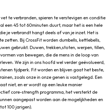
vet te verbranden, spieren te verstevigen en conditie
tal een 45 tot 60minuten duurt, maar het is een hele
ie je verbrandt hangt deels af van je inzet. Het is
 te zetten. Bij CrossFit worden dumbells, kettlebells,
wen gebruikt. Duwen, trekken,stoten, werpen, tillen,
ndvormen van bewegen, die de mens in de loop van
rleven. We zijn in ons hoofd wel verder geëvolueerd,
tenen tijdperk. Fit worden en blijven gaat het beste,
inen, zoals onze in onze genen is vastgelegd. Een
aat niet, en er wordt op een leuke manier
fectief core-strength programma, het versterkt de
en kunnen aangepast worden aan de mogelijkheden en
ot 100 jarigen).