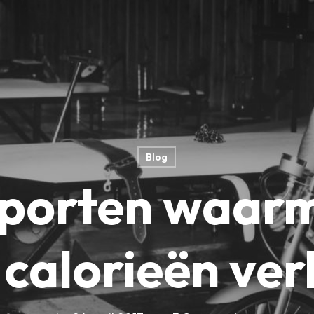
Blog
sporten waarm
calorieën ver