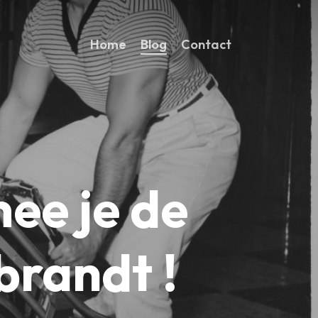
Home
Blog
Contact
ee je de
brandt !