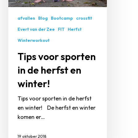
en
winter!
afvallen
Blog
Bootcamp
crossfit
Evert van der Zee
FIT
Herfst
Winterworkout
Tips voor sporten
in de herfst en
winter!
Tips voor sporten in de herfst
en winter! De herfst en winter
komen er…
19 oktober 2018