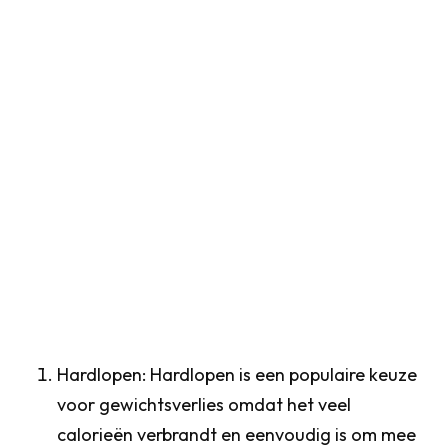
Het is belangrijk op te merken dat
gewichtsverlies afhankelijk is van verschillende
factoren, waaronder individuele metabolisme,
dieet en trainingsintensiteit. Hoewel elke vorm
van lichaamsbeweging kan bijdragen aan
gewichtsverlies, zijn hier 10 sporten die
doorgaans als effectief worden beschouwd
voor het verbranden van calorieën en het
bevorderen van gewichtsverlies:
Hardlopen: Hardlopen is een populaire keuze
voor gewichtsverlies omdat het veel
calorieën verbrandt en eenvoudig is om mee