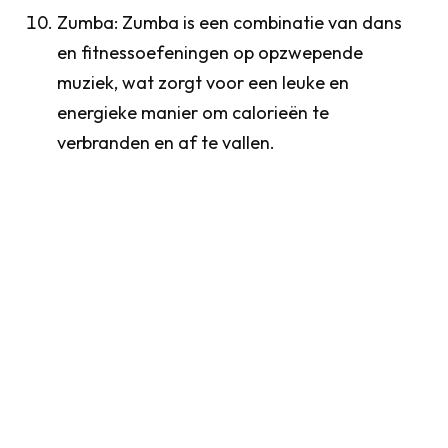
Zumba: Zumba is een combinatie van dans
en fitnessoefeningen op opzwepende
muziek, wat zorgt voor een leuke en
energieke manier om calorieën te
verbranden en af te vallen.
Onthoud dat consistentie (structureel gaan en
discipline) en het combineren van
lichaamsbeweging met een gezond dieet de
sleutel zijn tot succesvol gewichtsverlies. Het
maakt eigenlijk niet uit welke sport je kiest
zolang je maar consistent blijft gaan en je
hartslag omhoog brengt om calorieen te
verbranden.