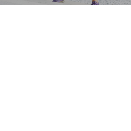
In deze top 10 sporten heb ik gekeken naar het
verbranden van de meeste calorieen. Er zijn
natuurlijk veel meer sporten waar je calorieen
mee kan verbranden maar ik heb er een paar
uitgelicht.
Mocht je meer informatie willen over hoe je nog
fitter of echt fit kan worden check dan onze
workouts die we aanbieden in onze workout
loods in Huissen naast Arnhem!