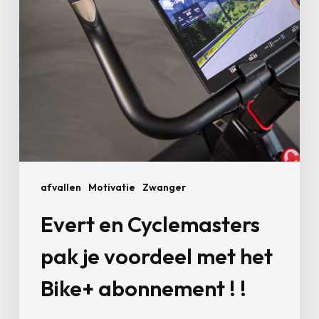
met
het
Bike+
abonnement
!
!
afvallen
Motivatie
Zwanger
Evert en Cyclemasters
pak je voordeel met het
Bike+ abonnement ! !